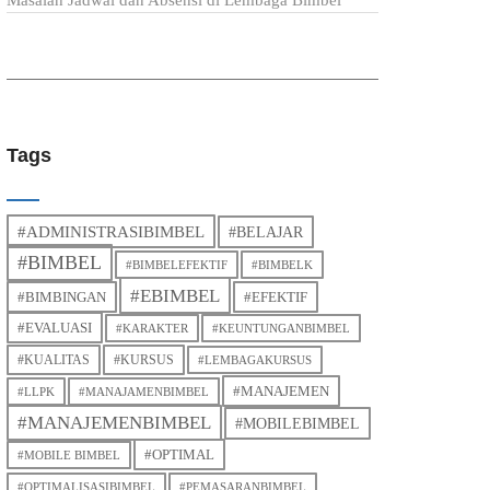
Masalah Jadwal dan Absensi di Lembaga Bimbel
Tags
#ADMINISTRASIBIMBEL
#BELAJAR
#BIMBEL
#BIMBELEFEKTIF
#BIMBELK
#EBIMBEL
#BIMBINGAN
#EFEKTIF
#EVALUASI
#KARAKTER
#KEUNTUNGANBIMBEL
#KUALITAS
#KURSUS
#LEMBAGAKURSUS
#MANAJEMEN
#LLPK
#MANAJAMENBIMBEL
#MANAJEMENBIMBEL
#MOBILEBIMBEL
#OPTIMAL
#MOBILE BIMBEL
#OPTIMALISASIBIMBEL
#PEMASARANBIMBEL