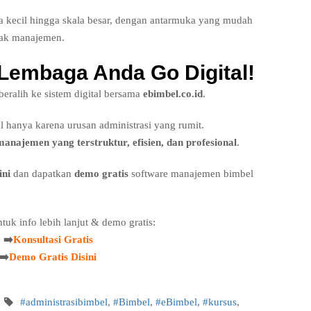
a kecil hingga skala besar, dengan antarmuka yang mudah
hak manajemen.
Lembaga Anda Go Digital!
eralih ke sistem digital bersama
ebimbel.co.id
.
l hanya karena urusan administrasi yang rumit.
najemen yang terstruktur, efisien, dan profesional
.
ini
dan dapatkan
demo gratis
software manajemen bimbel
ntuk info lebih lanjut & demo gratis:
➡️
Konsultasi Gratis
➡️
Demo Gratis Disini
#administrasibimbel
,
#Bimbel
,
#eBimbel
,
#kursus
,