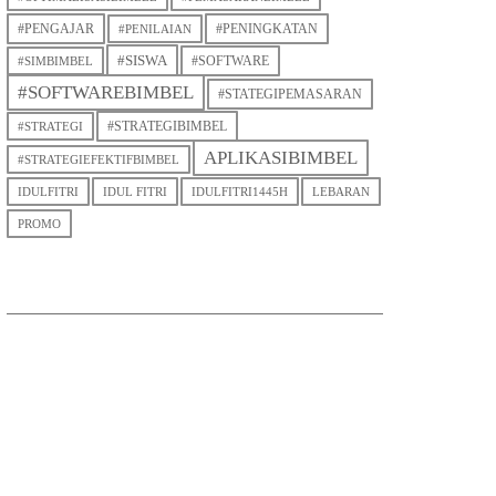
#PENGAJAR
#PENINGKATAN
#PENILAIAN
#SISWA
#SOFTWARE
#SIMBIMBEL
#SOFTWAREBIMBEL
#STATEGIPEMASARAN
#STRATEGIBIMBEL
#STRATEGI
APLIKASIBIMBEL
#STRATEGIEFEKTIFBIMBEL
IDULFITRI
IDUL FITRI
IDULFITRI1445H
LEBARAN
PROMO