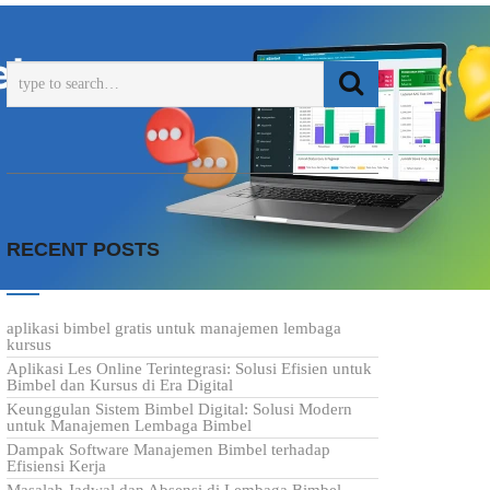
RECENT POSTS
aplikasi bimbel gratis untuk manajemen lembaga
kursus
Aplikasi Les Online Terintegrasi: Solusi Efisien untuk
Bimbel dan Kursus di Era Digital
Keunggulan Sistem Bimbel Digital: Solusi Modern
untuk Manajemen Lembaga Bimbel
Dampak Software Manajemen Bimbel terhadap
Efisiensi Kerja