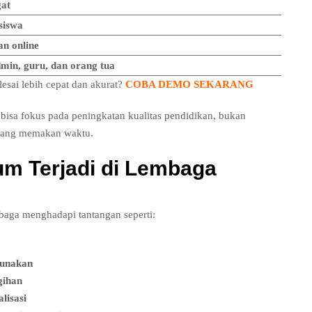
gat
siswa
n online
dmin, guru, dan orang tua
lesai lebih cepat dan akurat?
COBA DEMO SEKARANG
bisa fokus pada peningkatan kualitas pendidikan, bukan
 yang memakan waktu.
m Terjadi di Lembaga
mbaga menghadapi tantangan seperti:
gunakan
gihan
lisasi