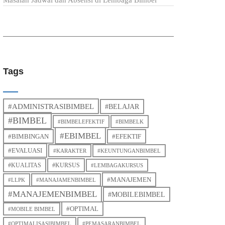
Masalah Jadwal dan Absensi di Lembaga Bimbel
Tags
#ADMINISTRASIBIMBEL
#BELAJAR
#BIMBEL
#BIMBELEFEKTIF
#BIMBELK
#EBIMBEL
#BIMBINGAN
#EFEKTIF
#EVALUASI
#KARAKTER
#KEUNTUNGANBIMBEL
#KUALITAS
#KURSUS
#LEMBAGAKURSUS
#MANAJEMEN
#LLPK
#MANAJAMENBIMBEL
#MANAJEMENBIMBEL
#MOBILEBIMBEL
#OPTIMAL
#MOBILE BIMBEL
#OPTIMALISASIBIMBEL
#PEMASARANBIMBEL