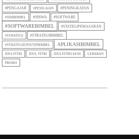
#PENGAJAR
#PENINGKATAN
#PENILAIAN
#SISWA
#SOFTWARE
#SIMBIMBEL
#SOFTWAREBIMBEL
#STATEGIPEMASARAN
#STRATEGIBIMBEL
#STRATEGI
APLIKASIBIMBEL
#STRATEGIEFEKTIFBIMBEL
IDULFITRI
IDUL FITRI
IDULFITRI1445H
LEBARAN
PROMO