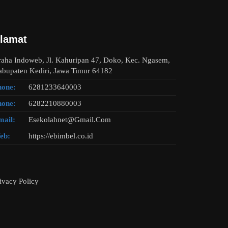
lamat
aha Indoweb, Jl. Kahuripan 47, Doko, Kec. Ngasem,
bupaten Kediri, Jawa Timur 64182
hone:
6281233640003
hone:
6282210880003
mail:
Esekolahnet@Gmail.Com
eb:
https://ebimbel.co.id
ivacy Policy