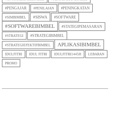
#PENGAJAR
#PENINGKATAN
#PENILAIAN
#SISWA
#SOFTWARE
#SIMBIMBEL
#SOFTWAREBIMBEL
#STATEGIPEMASARAN
#STRATEGIBIMBEL
#STRATEGI
APLIKASIBIMBEL
#STRATEGIEFEKTIFBIMBEL
IDULFITRI
IDUL FITRI
IDULFITRI1445H
LEBARAN
PROMO