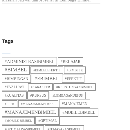
Masalah Jadwal dan Absensi di Lembaga Bimbel
Tags
#ADMINISTRASIBIMBEL
#BELAJAR
#BIMBEL
#BIMBELEFEKTIF
#BIMBELK
#EBIMBEL
#BIMBINGAN
#EFEKTIF
#EVALUASI
#KARAKTER
#KEUNTUNGANBIMBEL
#KUALITAS
#KURSUS
#LEMBAGAKURSUS
#MANAJEMEN
#LLPK
#MANAJAMENBIMBEL
#MANAJEMENBIMBEL
#MOBILEBIMBEL
#OPTIMAL
#MOBILE BIMBEL
#OPTIMALISASIBIMBEL
#PEMASARANBIMBEL