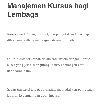
Manajemen Kursus bagi
Lembaga
1. Efisiensi Administrasi
Proses pendaftaran, absensi, dan pengelolaan kelas dapat
dilakukan lebih cepat dengan sistem otomatis.
2. Data Lebih Rapi dan Aman
Seluruh data tersimpan dalam satu sistem dengan kontrol
akses yang jelas, mengurangi risiko kehilangan atau
kebocoran data.
3. Transparansi Keuangan
Setiap transaksi tercatat otomatis, memudahkan pembuatan
laporan keuangan dan audit internal.
4. Monitoring Akademik Lebih Mudah