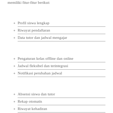
memiliki fitur-fitur berikut:
1. Manajemen Data Siswa dan Tutor
Profil siswa lengkap
Riwayat pendaftaran
Data tutor dan jadwal mengajar
2. Manajemen Kelas dan Jadwal
Pengaturan kelas offline dan online
Jadwal fleksibel dan terintegrasi
Notifikasi perubahan jadwal
3. Absensi Digital
Absensi siswa dan tutor
Rekap otomatis
Riwayat kehadiran