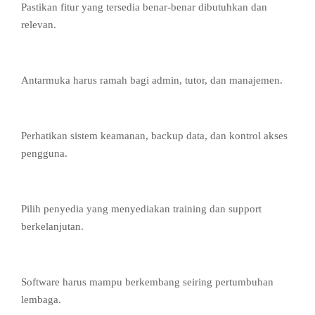
Pastikan fitur yang tersedia benar-benar dibutuhkan dan
relevan.
2. Mudah Digunakan
Antarmuka harus ramah bagi admin, tutor, dan manajemen.
3. Keamanan Data
Perhatikan sistem keamanan, backup data, dan kontrol akses
pengguna.
4. Dukungan Teknis
Pilih penyedia yang menyediakan training dan support
berkelanjutan.
5. Skalabilitas Jangka Panjang
Software harus mampu berkembang seiring pertumbuhan
lembaga.