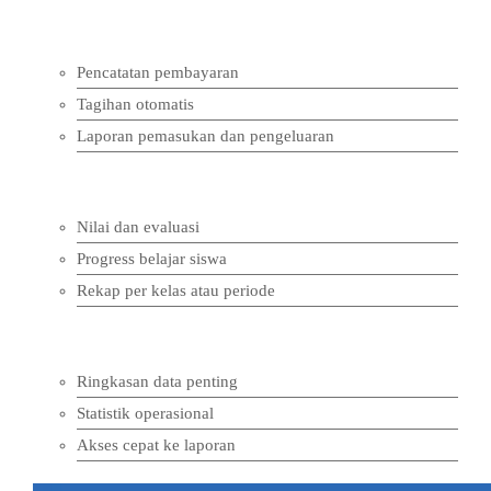
4. Pembayaran dan Keuangan
Pencatatan pembayaran
Tagihan otomatis
Laporan pemasukan dan pengeluaran
5. Laporan Akademik
Nilai dan evaluasi
Progress belajar siswa
Rekap per kelas atau periode
6. Dashboard Admin Terpusat
Ringkasan data penting
Statistik operasional
Akses cepat ke laporan