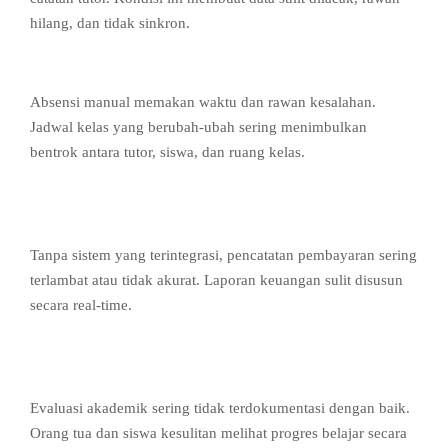
hilang, dan tidak sinkron.
2. Absensi dan Jadwal Masih Manual
Absensi manual memakan waktu dan rawan kesalahan.
Jadwal kelas yang berubah-ubah sering menimbulkan
bentrok antara tutor, siswa, dan ruang kelas.
3. Pengelolaan Keuangan Tidak
Transparan
Tanpa sistem yang terintegrasi, pencatatan pembayaran sering
terlambat atau tidak akurat. Laporan keuangan sulit disusun
secara real-time.
4. Sulit Memantau Perkembangan
Siswa
Evaluasi akademik sering tidak terdokumentasi dengan baik.
Orang tua dan siswa kesulitan melihat progres belajar secara