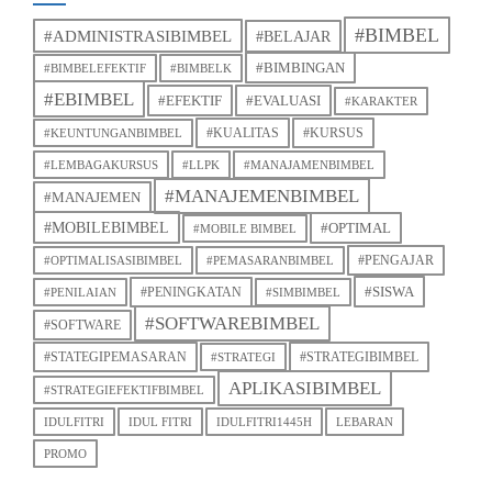
#BIMBEL
#ADMINISTRASIBIMBEL
#BELAJAR
#BIMBINGAN
#BIMBELEFEKTIF
#BIMBELK
#EBIMBEL
#EFEKTIF
#EVALUASI
#KARAKTER
#KUALITAS
#KURSUS
#KEUNTUNGANBIMBEL
#LEMBAGAKURSUS
#LLPK
#MANAJAMENBIMBEL
#MANAJEMENBIMBEL
#MANAJEMEN
#MOBILEBIMBEL
#OPTIMAL
#MOBILE BIMBEL
#PENGAJAR
#OPTIMALISASIBIMBEL
#PEMASARANBIMBEL
#SISWA
#PENINGKATAN
#PENILAIAN
#SIMBIMBEL
#SOFTWAREBIMBEL
#SOFTWARE
#STATEGIPEMASARAN
#STRATEGIBIMBEL
#STRATEGI
APLIKASIBIMBEL
#STRATEGIEFEKTIFBIMBEL
IDULFITRI
IDUL FITRI
IDULFITRI1445H
LEBARAN
PROMO