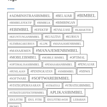
#BIMBEL
#ADMINISTRASIBIMBEL
#BELAJAR
#BIMBINGAN
#BIMBELEFEKTIF
#BIMBELK
#EBIMBEL
#EFEKTIF
#EVALUASI
#KARAKTER
#KUALITAS
#KURSUS
#KEUNTUNGANBIMBEL
#LEMBAGAKURSUS
#LLPK
#MANAJAMENBIMBEL
#MANAJEMENBIMBEL
#MANAJEMEN
#MOBILEBIMBEL
#OPTIMAL
#MOBILE BIMBEL
#PENGAJAR
#OPTIMALISASIBIMBEL
#PEMASARANBIMBEL
#SISWA
#PENINGKATAN
#PENILAIAN
#SIMBIMBEL
#SOFTWAREBIMBEL
#SOFTWARE
#STATEGIPEMASARAN
#STRATEGIBIMBEL
#STRATEGI
APLIKASIBIMBEL
#STRATEGIEFEKTIFBIMBEL
IDULFITRI
IDUL FITRI
IDULFITRI1445H
LEBARAN
PROMO