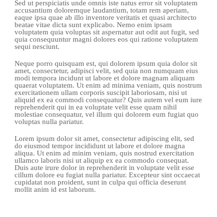
Sed ut perspiciatis unde omnis iste natus error sit voluptatem
accusantium doloremque laudantium, totam rem aperiam,
eaque ipsa quae ab illo inventore veritatis et quasi architecto
beatae vitae dicta sunt explicabo. Nemo enim ipsam
voluptatem quia voluptas sit aspernatur aut odit aut fugit, sed
quia consequuntur magni dolores eos qui ratione voluptatem
sequi nesciunt.
Neque porro quisquam est, qui dolorem ipsum quia dolor sit
amet, consectetur, adipisci velit, sed quia non numquam eius
modi tempora incidunt ut labore et dolore magnam aliquam
quaerat voluptatem. Ut enim ad minima veniam, quis nostrum
exercitationem ullam corporis suscipit laboriosam, nisi ut
aliquid ex ea commodi consequatur? Quis autem vel eum iure
reprehenderit qui in ea voluptate velit esse quam nihil
molestiae consequatur, vel illum qui dolorem eum fugiat quo
voluptas nulla pariatur.
Lorem ipsum dolor sit amet, consectetur adipiscing elit, sed
do eiusmod tempor incididunt ut labore et dolore magna
aliqua. Ut enim ad minim veniam, quis nostrud exercitation
ullamco laboris nisi ut aliquip ex ea commodo consequat.
Duis aute irure dolor in reprehenderit in voluptate velit esse
cillum dolore eu fugiat nulla pariatur. Excepteur sint occaecat
cupidatat non proident, sunt in culpa qui officia deserunt
mollit anim id est laborum.