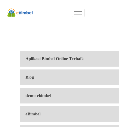
Aplikasi Bimbel Online Terbaik
Blog
demo ebimbel
eBimbel