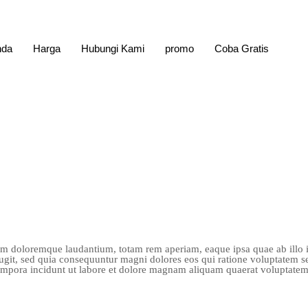
nda
Harga
Hubungi Kami
promo
Coba Gratis
um doloremque laudantium, totam rem aperiam, eaque ipsa quae ab illo inv
fugit, sed quia consequuntur magni dolores eos qui ratione voluptatem 
 tempora incidunt ut labore et dolore magnam aliquam quaerat voluptat