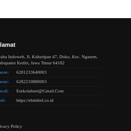
lamat
aha Indoweb, Jl. Kahuripan 47, Doko, Kec. Ngasem,
bupaten Kediri, Jawa Timur 64182
hone:
6281233640003
hone:
6282210880003
mail:
Esekolahnet@Gmail.Com
eb:
https://ebimbel.co.id
ivacy Policy